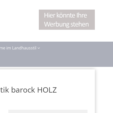
me im Landhausstil
ntik barock HOLZ