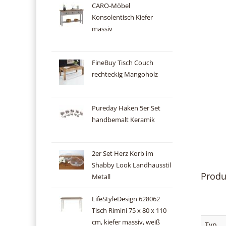
CARO-Möbel
Konsolentisch Kiefer
massiv
FineBuy Tisch Couch
rechteckig Mangoholz
Pureday Haken 5er Set
handbemalt Keramik
2er Set Herz Korb im
Shabby Look Landhausstil
Produ
Metall
LifeStyleDesign 628062
Tisch Rimini 75 x 80 x 110
cm, kiefer massiv, weiß
Typ