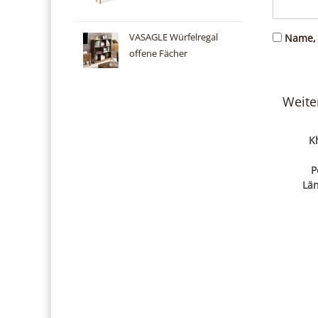
VASAGLE Würfelregal
Name, 
offene Fächer
Weite
K
P
Län