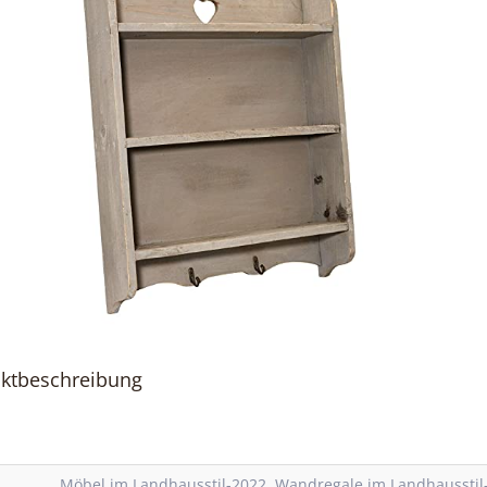
ktbeschreibung
Möbel im Landhausstil-2022
,
Wandregale im Landhausstil