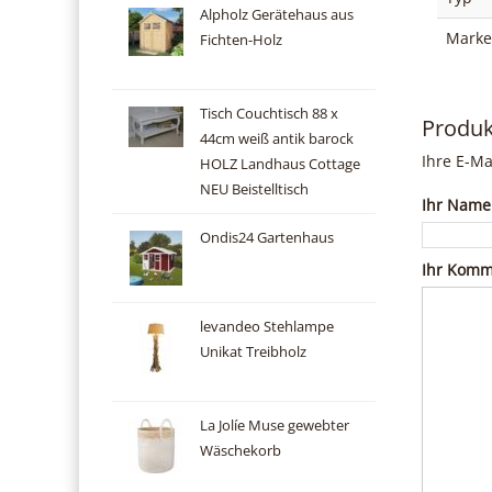
Alpholz Gerätehaus aus
Marke
Fichten-Holz
Tisch Couchtisch 88 x
Produ
44cm weiß antik barock
Ihre E-Ma
HOLZ Landhaus Cottage
NEU Beistelltisch
Ihr Name
Ondis24 Gartenhaus
Ihr Komm
levandeo Stehlampe
Unikat Treibholz
La Jolíe Muse gewebter
Wäschekorb