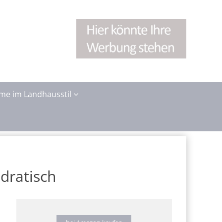
me im Landhausstil
dratisch