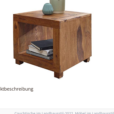
ktbeschreibung
Couchtische im Landhausstil-2022
,
Möbel im Landhaussti