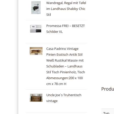
Wandregal, Regal mit Tafel
im Landhaus Shabby Chic
Stil
Promessa FREI – BESETZT
Schilder XL
Casa Padrino Vintage
Pinien Esstisch Antik Stil
Weiß Rustikal Massiv mit
Schubladen – Landhaus
Stil Tisch Pinienholz, Tisch
Abmessungen:200 x 100
cm x 78 cm H
Produ
Uncle Joe´s Truhentisch
vintage
Typ