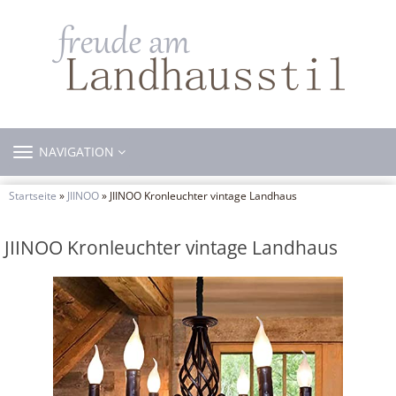
TOGGLE
NAVIGATION
NAVIGATION
Startseite
»
JIINOO
» JIINOO Kronleuchter vintage Landhaus
JIINOO Kronleuchter vintage Landhaus