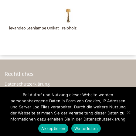
levandeo Stehlampe Unikat Treibholz
Rechtliches
Datenschutzerklärung
Impressum
Bei Aufruf und Nutzung dieser Website werden
personenbezogene Daten in Form von Cookies, IP Adressen
Sonstiges
und Server Log Files verarbeitet. Durch die weitere Nutzung
Werbung
der Webseite stimmen Sie der Verarbeitung dieser Daten zu.
Informationen dazu erhalten Sie in der Datenschutzerklärung.
Akzeptieren
Weiterlesen
© 2026 - Freude-am-Landhausstil.de