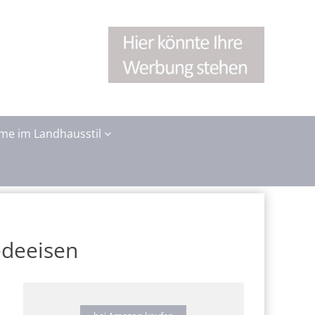
me im Landhausstil
edeeisen