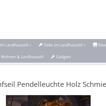
im Landhausstil
Deko im Landhausstil
Räu
 Wohnen & Landhausstil
Gadgets
fseil Pendelleuchte Holz Schmi