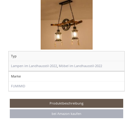
Typ
Lampen im Landhausstil-2022
,
Möbel im Landhausstil-2022
Marke
FUMIMID
Produktbeschreibung
bei Amazon kaufen